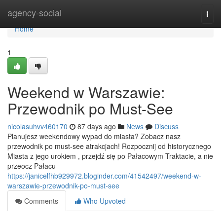
Home
agency-social
Togg
navi
Home
1
Weekend w Warszawie:
Przewodnik po Must-See
nicolasuhvv460170
87 days ago
News
Discuss
Planujesz weekendowy wypad do miasta? Zobacz nasz
przewodnik po must-see atrakcjach! Rozpocznij od historycznego
Miasta z jego urokiem , przejdź się po Pałacowym Traktacie, a nie
przeocz Pałacu
https://janicelfhb929972.bloginder.com/41542497/weekend-w-
warszawie-przewodnik-po-must-see
Comments
Who Upvoted