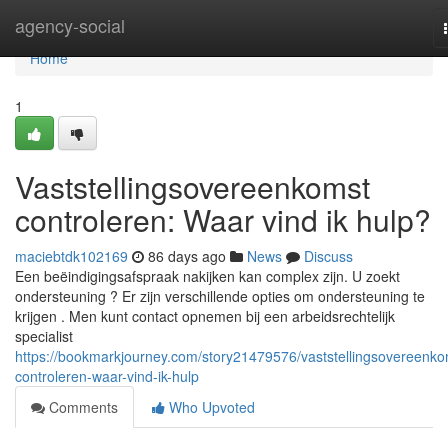
Home
agency-social
Home
1
Vaststellingsovereenkomst
controleren: Waar vind ik hulp?
maciebtdk102169
86 days ago
News
Discuss
Een beëindigingsafspraak nakijken kan complex zijn. U zoekt
ondersteuning ? Er zijn verschillende opties om ondersteuning te
krijgen . Men kunt contact opnemen bij een arbeidsrechtelijk
specialist
https://bookmarkjourney.com/story21479576/vaststellingsovereenko
controleren-waar-vind-ik-hulp
Comments
Who Upvoted