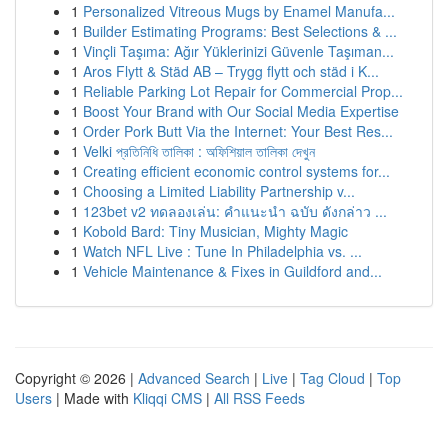
1
Personalized Vitreous Mugs by Enamel Manufa...
1
Builder Estimating Programs: Best Selections & ...
1
Vinçli Taşıma: Ağır Yüklerinizi Güvenle Taşıman...
1
Aros Flytt & Städ AB – Trygg flytt och städ i K...
1
Reliable Parking Lot Repair for Commercial Prop...
1
Boost Your Brand with Our Social Media Expertise
1
Order Pork Butt Via the Internet: Your Best Res...
1
Velki প্রতিনিধি তালিকা : অফিশিয়াল তালিকা দেখুন
1
Creating efficient economic control systems for...
1
Choosing a Limited Liability Partnership v...
1
123bet v2 ทดลองเล่น: คำแนะนำ ฉบับ ดังกล่าว ...
1
Kobold Bard: Tiny Musician, Mighty Magic
1
Watch NFL Live : Tune In Philadelphia vs. ...
1
Vehicle Maintenance & Fixes in Guildford and...
Copyright © 2026 |
Advanced Search
|
Live
|
Tag Cloud
|
Top
Users
| Made with
Kliqqi CMS
|
All RSS Feeds