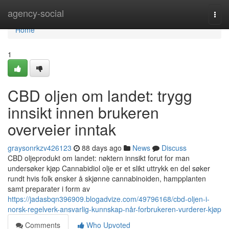
Home
agency-social
Togg
navi
Home
1
CBD oljen om landet: trygg
innsikt innen brukeren
overveier inntak
graysonrkzv426123
88 days ago
News
Discuss
CBD oljeprodukt om landet: nøktern innsikt forut for man
undersøker kjøp Cannabidiol olje er et slikt uttrykk en del søker
rundt hvis folk ønsker å skjønne cannabinoiden, hampplanten
samt preparater i form av
https://jadasbqn396909.blogadvize.com/49796168/cbd-oljen-i-
norsk-regelverk-ansvarlig-kunnskap-når-forbrukeren-vurderer-kjøp
Comments
Who Upvoted