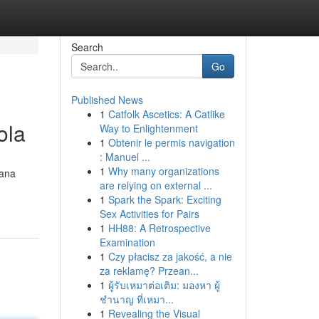
Search
Go
Published News
1
Catfolk Ascetics: A Catlike
ola
Way to Enlightenment
1
Obtenir le permis navigation
: Manuel ...
1
Why many organizations
mana
are relying on external ...
1
Spark the Spark: Exciting
Sex Activities for Pairs
1
HH88: A Retrospective
Examination
1
Czy płacisz za jakość, a nie
za reklamę? Przean...
1
ผู้รับเหมาต่อเติม: มองหา ผู้
ชำนาญ ที่เหมา...
1
Revealing the Visual