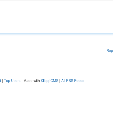
Rep
d
|
Top Users
| Made with
Kliqqi CMS
|
All RSS Feeds