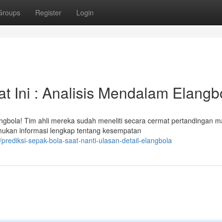
Groups
Register
Login
t Ini : Analisis Mendalam Elangb
langbola! Tim ahli mereka sudah meneliti secara cermat pertandingan 
mukan informasi lengkap tentang kesempatan
rediksi-sepak-bola-saat-nanti-ulasan-detail-elangbola