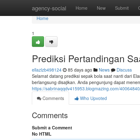
Home
agency-social
Home
New
Submit
Home
1
Prediksi Pertandingan Saa
ellazlzb498124
85 days ago
News
Discuss
Selamat datang prediksi sepak bola saat nanti dari E
berlangsung disajikan. Anda pengunjung dapat mene
https://sabrinaqqdv415953.blogmazing.com/40064840/p
Comments
Who Upvoted
Comments
Submit a Comment
No HTML