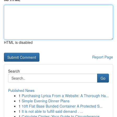
HTML is disabled
Report Page
Search
Go
Published News
1
Purchasing Lyrica From a Website: A Thorough Ha...
1
Simple Evening Dinner Plans
1
10ft Flat Base Bunded Container A Protected S...
1
It is not able to fulfill said demand . ...
1
Calculate Circles: Your Guide to Circumference