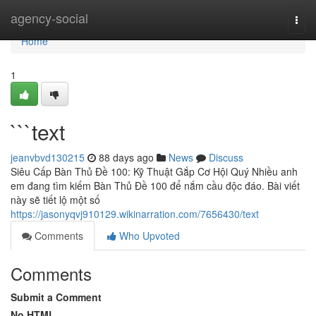
Home
agency-social
Togg
navi
Home
1
```text
jeanvbvd130215
88 days ago
News
Discuss
Siêu Cấp Bàn Thủ Đề 100: Kỹ Thuật Gắp Cơ Hội Quý Nhiều anh
em đang tìm kiếm Bàn Thủ Đề 100 để nắm cầu độc đáo. Bài viết
này sẽ tiết lộ một số
https://jasonyqvj910129.wikinarration.com/7656430/text
Comments
Who Upvoted
Comments
Submit a Comment
No HTML