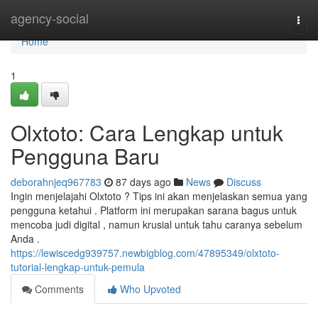
Home
agency-social
Togg
navi
Home
1
Olxtoto: Cara Lengkap untuk
Pengguna Baru
deborahnjeq967783
87 days ago
News
Discuss
Ingin menjelajahi Olxtoto ? Tips ini akan menjelaskan semua yang
pengguna ketahui . Platform ini merupakan sarana bagus untuk
mencoba judi digital , namun krusial untuk tahu caranya sebelum
Anda .
https://lewiscedg939757.newbigblog.com/47895349/olxtoto-
tutorial-lengkap-untuk-pemula
Comments
Who Upvoted