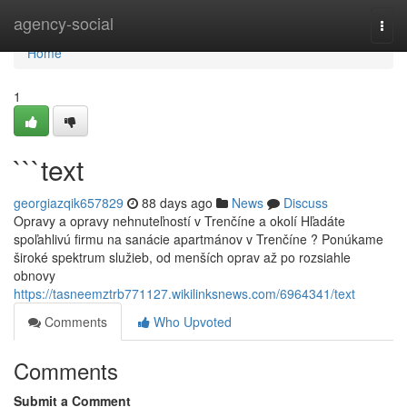
Home
agency-social
Togg
navi
Home
1
```text
georgiazqik657829
88 days ago
News
Discuss
Opravy a opravy nehnuteľností v Trenčíne a okolí Hľadáte
spoľahlivú firmu na sanácie apartmánov v Trenčíne ? Ponúkame
široké spektrum služieb, od menších oprav až po rozsiahle
obnovy
https://tasneemztrb771127.wikilinksnews.com/6964341/text
Comments
Who Upvoted
Comments
Submit a Comment