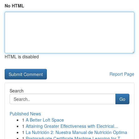
No HTML
HTML is disabled
Report Page
Search
Go
Published News
1
A Better Loft Space
1
Attaining Greater Effectiveness with Electrical...
1
La Nutrición 2: Nuestra Manual de Nutrición Optima
1
Postgraduate Certificate Machine Learning for T...