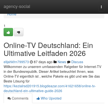
Home
agency-social
Togg
navi
Home
1
Online-TV Deutschland: Ein
Ultimative Leitfaden 2026
elijahkfrn799573
87 days ago
News
Discuss
Willkommen zu unserem umfassenden Ratgeber für Internet-TV
in der Bundesrepublik. Dieser Artikel beleuchtet Ihnen, was
Online-TV eigentlich ist , welche Pakete es gibt und wie Sie das
Beste Lösung für
https://kezialrsd201915.blogdeazar.com/41621658/online-tv-
deutschland-ein-ultimative-guide-2026
Comments
Who Upvoted