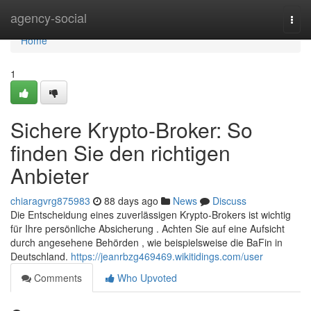
Home
agency-social
Togg
navi
Home
1
Sichere Krypto-Broker: So
finden Sie den richtigen
Anbieter
chiaragvrg875983
88 days ago
News
Discuss
Die Entscheidung eines zuverlässigen Krypto-Brokers ist wichtig
für Ihre persönliche Absicherung . Achten Sie auf eine Aufsicht
durch angesehene Behörden , wie beispielsweise die BaFin in
Deutschland.
https://jeanrbzg469469.wikitidings.com/user
Comments
Who Upvoted