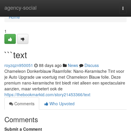
Home
agency-social
Togg
navi
Home
1
```text
royzqzn950051
88 days ago
News
Discuss
Chameleon Donkerblauw Raamfolie: Nano-Keramische Tint voor
je Auto Upgrade uw voertuig met Chameleon Blauw folie. Deze
premium nano-keramische tint biedt niet alleen een spectaculaire
aanzien, maar verbetert ook de
https://thebookmarkid.com/story21453366/text
Comments
Who Upvoted
Comments
Submit a Comment