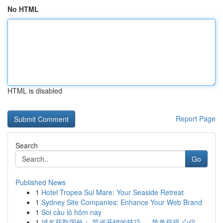
No HTML
HTML is disabled
Report Page
Search
Go
Published News
1
Hotel Tropea Sul Mare: Your Seaside Retreat
1
Sydney Site Companies: Enhance Your Web Brand
1
Soi cầu lô hôm nay
1
域名获取国外： 节省开销的技巧 ， 简单获得 心仪...