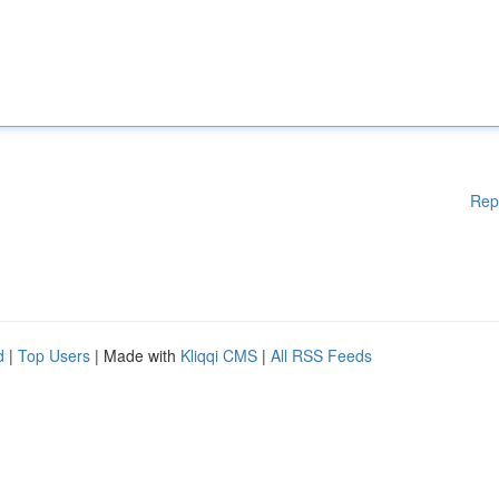
Rep
d
|
Top Users
| Made with
Kliqqi CMS
|
All RSS Feeds