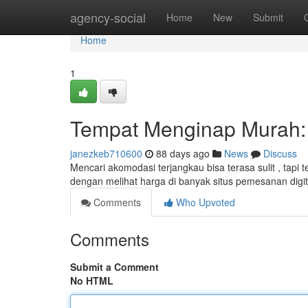
Home
agency-social
Home
New
Submit
Home
1
Tempat Menginap Murah: 
janezkeb710600
88 days ago
News
Discuss
Mencari akomodasi terjangkau bisa terasa sulit , tap
dengan melihat harga di banyak situs pemesanan digit
Comments
Who Upvoted
Comments
Submit a Comment
No HTML