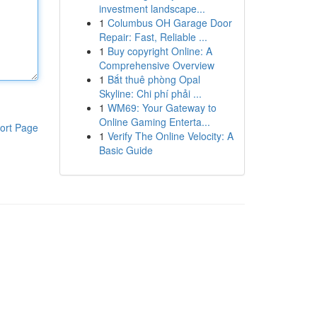
investment landscape...
1
Columbus OH Garage Door
Repair: Fast, Reliable ...
1
Buy copyright Online: A
Comprehensive Overview
1
Bắt thuê phòng Opal
Skyline: Chi phí phải ...
1
WM69: Your Gateway to
Online Gaming Enterta...
ort Page
1
Verify The Online Velocity: A
Basic Guide