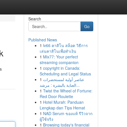
Search
Go
Published News
1
lv66 คาสิโน สล็อต วิธีการ
k
เล่นคาสิโนเพื่อทำเงิน
1
Mix77: Your perfect
streaming companion
1
copyright in Canada:
a
Scheduling and Legal Status
1
عناصر أولية لمستحضرات
العناية بالبشرة : مرشد...
1
Twist the Wheel of Fortune:
Red Door Roulette
1
Hotel Murah: Panduan
Lengkap dan Tips Hemat
1
NAD Serum ของแท้ รีวิวจาก
ผู้ใช้จริง
1
Browsing today's financial