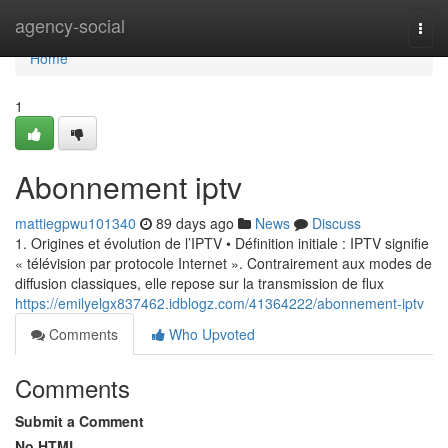
Home
agency-social
Togg
navi
Home
1
Abonnement iptv
mattiegpwu101340
89 days ago
News
Discuss
1. Origines et évolution de l’IPTV • Définition initiale : IPTV signifie
« télévision par protocole Internet ». Contrairement aux modes de
diffusion classiques, elle repose sur la transmission de flux
https://emilyelgx837462.idblogz.com/41364222/abonnement-iptv
Comments
Who Upvoted
Comments
Submit a Comment
No HTML