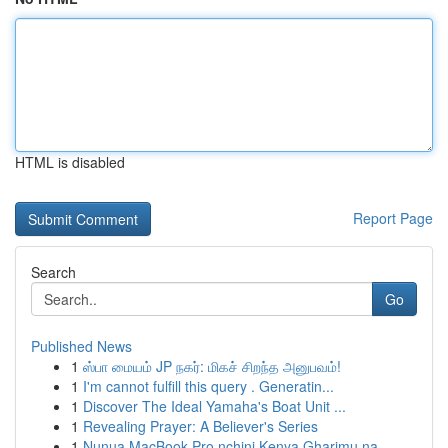
HTML is disabled
Report Page
Search
Go
Published News
1
ஸ்பா மையம் JP நகர்: மிகச் சிறந்த அனுபவம்!
1
I'm cannot fulfill this query . Generatin...
1
Discover The Ideal Yamaha's Boat Unit ...
1
Revealing Prayer: A Believer's Series
1
Nunua MacBook Pro nchini Kenya Gharimu na