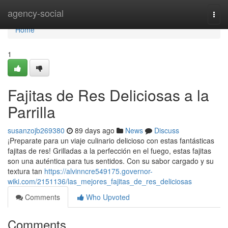
Home
agency-social
Togg
navi
Home
1
Fajitas de Res Deliciosas a la
Parrilla
susanzojb269380
89 days ago
News
Discuss
¡Preparate para un viaje culinario delicioso con estas fantásticas
fajitas de res! Grilladas a la perfección en el fuego, estas fajitas
son una auténtica para tus sentidos. Con su sabor cargado y su
textura tan
https://alvinncre549175.governor-
wiki.com/2151136/las_mejores_fajitas_de_res_deliciosas
Comments
Who Upvoted
Comments