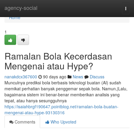
Home
agency-social
Togg
navi
Home
1
Ramalan Bola Kecerdasan
Mengenai atau Hype?
nanakdcx367600
90 days ago
News
Discuss
Munculnya prediksi bola berbasis teknologi buatan (AI) sudah
memikat perhatian banyak penggemar sepak bola. Namun,|Lalu,
bagaimana sistem ini benar-benar memberikan analisis yang
tepat, atau hanya sesungguhnya
https://isaiahbrgf190647.pointblog.net/ramalan-bola-buatan-
mengenai-atau-hype-93130316
Comments
Who Upvoted