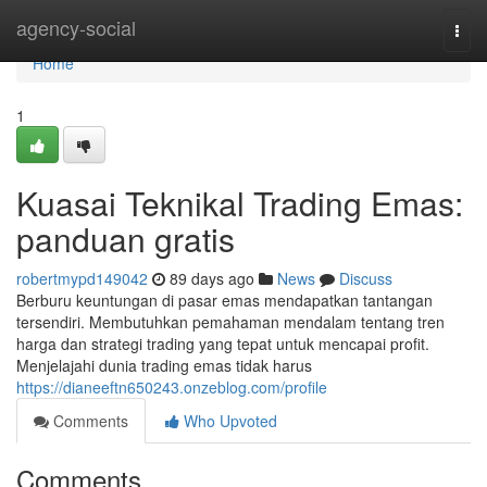
Home
agency-social
Togg
navi
Home
1
Kuasai Teknikal Trading Emas:
panduan gratis
robertmypd149042
89 days ago
News
Discuss
Berburu keuntungan di pasar emas mendapatkan tantangan
tersendiri. Membutuhkan pemahaman mendalam tentang tren
harga dan strategi trading yang tepat untuk mencapai profit.
Menjelajahi dunia trading emas tidak harus
https://dianeeftn650243.onzeblog.com/profile
Comments
Who Upvoted
Comments