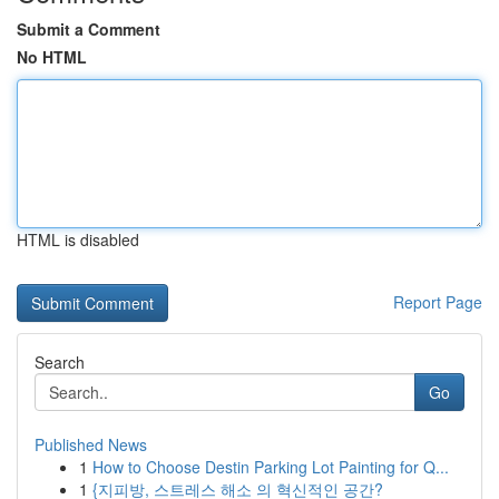
Submit a Comment
No HTML
HTML is disabled
Report Page
Search
Go
Published News
1
How to Choose Destin Parking Lot Painting for Q...
1
{지피방, 스트레스 해소 의 혁신적인 공간?