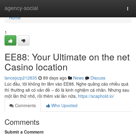
Home
agency-social
Togg
navi
Home
1
EE88: Your Ultimate on the net
Casino location
lancejxzp212835
89 days ago
News
Discuss
Lúc đầu, tôi không tin lắm vào EE88. Nghe quảng cáo nhiều quá
thì thường sẽ có vấn đề – đó là kinh nghiệm cá nhân. Nhưng sau
một lần thử nhỏ, rồi thêm vài lần nữa,
https://scaphold.io/
Comments
Who Upvoted
Comments
Submit a Comment