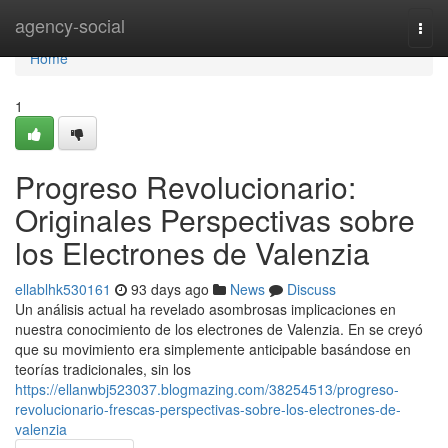
Home
agency-social
Togg
navi
Home
1
Progreso Revolucionario:
Originales Perspectivas sobre
los Electrones de Valenzia
ellablhk530161
93 days ago
News
Discuss
Un análisis actual ha revelado asombrosas implicaciones en
nuestra conocimiento de los electrones de Valenzia. En se creyó
que su movimiento era simplemente anticipable basándose en
teorías tradicionales, sin los
https://ellanwbj523037.blogmazing.com/38254513/progreso-
revolucionario-frescas-perspectivas-sobre-los-electrones-de-
valenzia