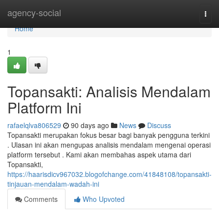
Home
agency-social
Togg
navi
Home
1
Topansakti: Analisis Mendalam
Platform Ini
rafaelqlva806529
90 days ago
News
Discuss
Topansakti merupakan fokus besar bagi banyak pengguna terkini
. Ulasan ini akan mengupas analisis mendalam mengenai operasi
platform tersebut . Kami akan membahas aspek utama dari
Topansakti,
https://haarisdicv967032.blogofchange.com/41848108/topansakti-
tinjauan-mendalam-wadah-ini
Comments
Who Upvoted