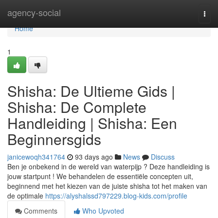
Home
agency-social
Togg
navi
Home
1
Shisha: De Ultieme Gids |
Shisha: De Complete
Handleiding | Shisha: Een
Beginnersgids
janicewoqh341764
93 days ago
News
Discuss
Ben je onbekend in de wereld van waterpijp ? Deze handleiding is
jouw startpunt ! We behandelen de essentiële concepten uit,
beginnend met het kiezen van de juiste shisha tot het maken van
de optimale
https://alyshalssd797229.blog-kids.com/profile
Comments
Who Upvoted