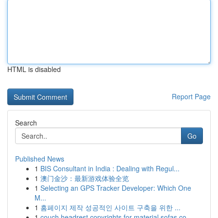
HTML is disabled
Report Page
Search
Go
Published News
1
BIS Consultant in India : Dealing with Regul...
1
澳门金沙：最新游戏体验全览
1
Selecting an GPS Tracker Developer: Which One
M...
1
홈페이지 제작 성공적인 사이트 구축을 위한 ...
1
couch headrest copyrights for material sofas co...