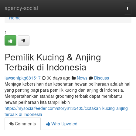
Home
agency-social
Togg
navi
Home
1
Pemilik Kucing & Anjing
Terbaik di Indonesia
lawsonfpkg881517
90 days ago
News
Discuss
Menjaga kebersihan dan kesehatan hewan peliharaan adalah hal
yang penting bagi para pemilik kucing dan anjing di Indonesia.
Mempertahankan standar grooming terbaik dapat membantu
hewan peliharaan kita tampil lebih
https://mysocialfeeder.com/story6135405/ciptakan-kucing-anjing-
terbaik-di-indonesia
Comments
Who Upvoted