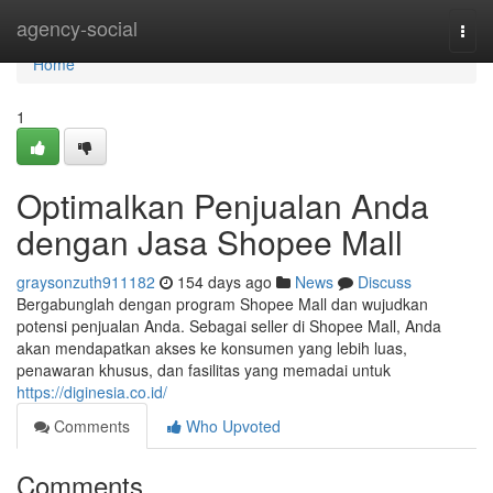
Home
agency-social
Togg
navi
Home
1
Optimalkan Penjualan Anda
dengan Jasa Shopee Mall
graysonzuth911182
154 days ago
News
Discuss
Bergabunglah dengan program Shopee Mall dan wujudkan
potensi penjualan Anda. Sebagai seller di Shopee Mall, Anda
akan mendapatkan akses ke konsumen yang lebih luas,
penawaran khusus, dan fasilitas yang memadai untuk
https://diginesia.co.id/
Comments
Who Upvoted
Comments