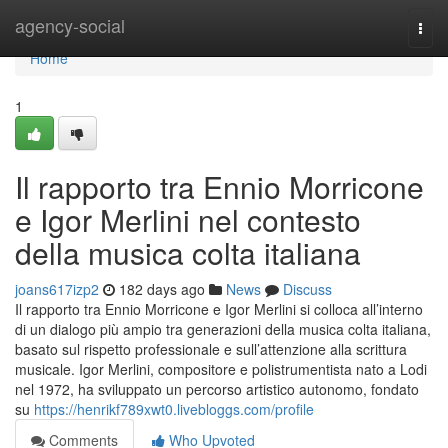
Home
agency-social
Togg
navi
Home
1
Il rapporto tra Ennio Morricone
e Igor Merlini nel contesto
della musica colta italiana
joans617izp2
182 days ago
News
Discuss
Il rapporto tra Ennio Morricone e Igor Merlini si colloca all’interno
di un dialogo più ampio tra generazioni della musica colta italiana,
basato sul rispetto professionale e sull’attenzione alla scrittura
musicale. Igor Merlini, compositore e polistrumentista nato a Lodi
nel 1972, ha sviluppato un percorso artistico autonomo, fondato
su
https://henrikf789xwt0.livebloggs.com/profile
Comments
Who Upvoted