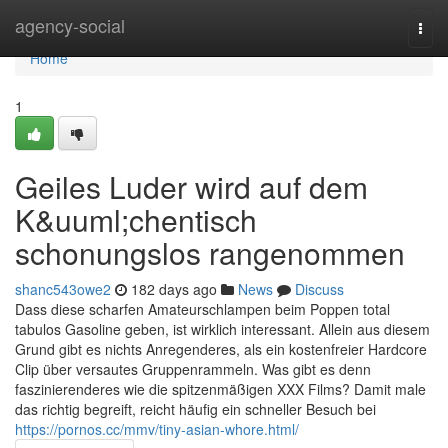
Home
agency-social
Togg
navi
Home
1
Geiles Luder wird auf dem
K&uuml;chentisch
schonungslos rangenommen
shanc543owe2
182 days ago
News
Discuss
Dass diese scharfen Amateurschlampen beim Poppen total
tabulos Gasoline geben, ist wirklich interessant. Allein aus diesem
Grund gibt es nichts Anregenderes, als ein kostenfreier Hardcore
Clip über versautes Gruppenrammeln. Was gibt es denn
faszinierenderes wie die spitzenmäßigen XXX Films? Damit male
das richtig begreift, reicht häufig ein schneller Besuch bei
https://pornos.cc/mmv/tiny-asian-whore.html/