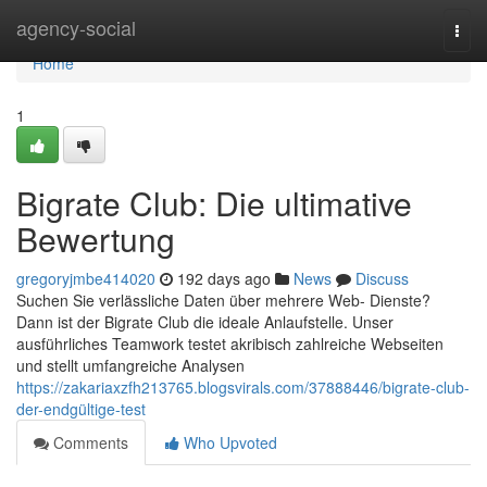
Home
agency-social
Togg
navi
Home
1
Bigrate Club: Die ultimative
Bewertung
gregoryjmbe414020
192 days ago
News
Discuss
Suchen Sie verlässliche Daten über mehrere Web- Dienste?
Dann ist der Bigrate Club die ideale Anlaufstelle. Unser
ausführliches Teamwork testet akribisch zahlreiche Webseiten
und stellt umfangreiche Analysen
https://zakariaxzfh213765.blogsvirals.com/37888446/bigrate-club-
der-endgültige-test
Comments
Who Upvoted