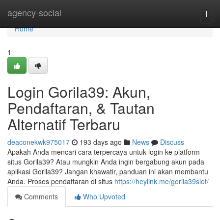
Home
agency-social
Togg
navi
Home
1
Login Gorila39: Akun,
Pendaftaran, & Tautan
Alternatif Terbaru
deaconekwk975017
193 days ago
News
Discuss
Apakah Anda mencari cara terpercaya untuk login ke platform
situs Gorila39? Atau mungkin Anda ingin bergabung akun pada
aplikasi Gorila39? Jangan khawatir, panduan ini akan membantu
Anda. Proses pendaftaran di situs
https://heylink.me/gorila39slot/
Comments
Who Upvoted