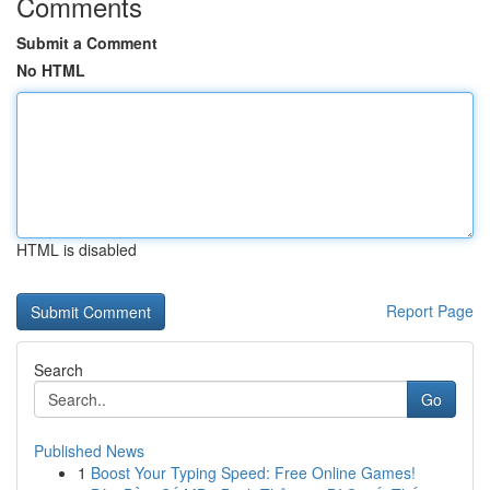
Comments
Submit a Comment
No HTML
HTML is disabled
Report Page
Search
Go
Published News
1
Boost Your Typing Speed: Free Online Games!