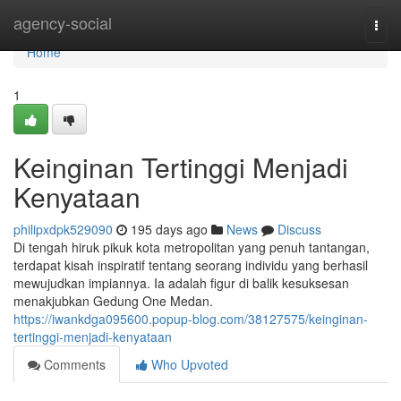
Home
agency-social
Togg
navi
Home
1
Keinginan Tertinggi Menjadi
Kenyataan
philipxdpk529090
195 days ago
News
Discuss
Di tengah hiruk pikuk kota metropolitan yang penuh tantangan,
terdapat kisah inspiratif tentang seorang individu yang berhasil
mewujudkan impiannya. Ia adalah figur di balik kesuksesan
menakjubkan Gedung One Medan.
https://iwankdga095600.popup-blog.com/38127575/keinginan-
tertinggi-menjadi-kenyataan
Comments
Who Upvoted