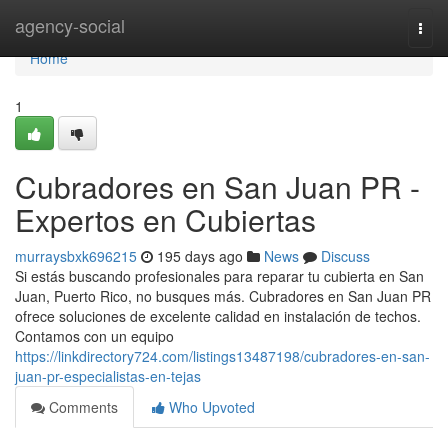
Home
agency-social
Togg
navi
Home
1
Cubradores en San Juan PR -
Expertos en Cubiertas
murraysbxk696215
195 days ago
News
Discuss
Si estás buscando profesionales para reparar tu cubierta en San
Juan, Puerto Rico, no busques más. Cubradores en San Juan PR
ofrece soluciones de excelente calidad en instalación de techos.
Contamos con un equipo
https://linkdirectory724.com/listings13487198/cubradores-en-san-
juan-pr-especialistas-en-tejas
Comments
Who Upvoted