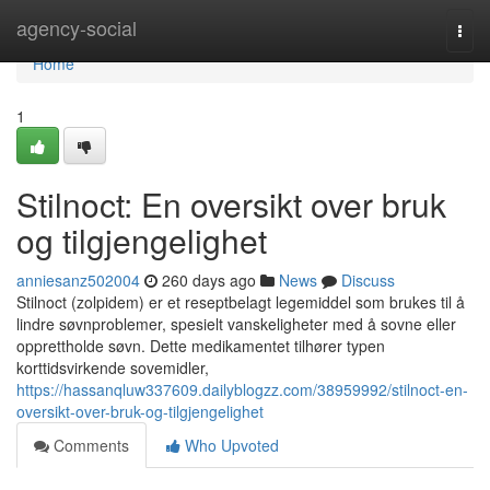
Home
agency-social
Togg
navi
Home
1
Stilnoct: En oversikt over bruk
og tilgjengelighet
anniesanz502004
260 days ago
News
Discuss
Stilnoct (zolpidem) er et reseptbelagt legemiddel som brukes til å
lindre søvnproblemer, spesielt vanskeligheter med å sovne eller
opprettholde søvn. Dette medikamentet tilhører typen
korttidsvirkende sovemidler,
https://hassanqluw337609.dailyblogzz.com/38959992/stilnoct-en-
oversikt-over-bruk-og-tilgjengelighet
Comments
Who Upvoted