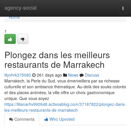
Home
agency-social
Togg
navi
Home
1
Plongez dans les meilleurs
restaurants de Marrakech
lilyvhrk375080
261 days ago
News
Discuss
Marrakech, la Perle du Sud, vous émerveillera par sa richesse
culturelle et son ambiance thématique. Au-delà des souks colorés
et des places animées, la ville offre un choix gastronomique
unique. Que vous soyez
https://lilianarhv992648.activosblog.com/37187822/plongez-dans-
les-meilleurs-restaurants-de-marrakech
Comments
Who Upvoted