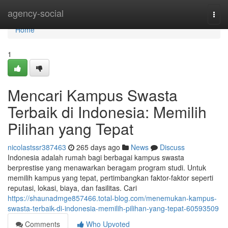
Home
agency-social
Togg
navi
Home
1
Mencari Kampus Swasta
Terbaik di Indonesia: Memilih
Pilihan yang Tepat
nicolastssr387463
265 days ago
News
Discuss
Indonesia adalah rumah bagi berbagai kampus swasta
berprestise yang menawarkan beragam program studi. Untuk
memilih kampus yang tepat, pertimbangkan faktor-faktor seperti
reputasi, lokasi, biaya, dan fasilitas. Cari
https://shaunadmge857466.total-blog.com/menemukan-kampus-
swasta-terbaik-di-indonesia-memilih-pilihan-yang-tepat-60593509
Comments
Who Upvoted