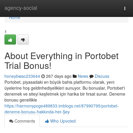
Home
agency-social
Togg
navi
Home
1
About Everything in Portobet
Trial Bonus!
honeybwac233644
267 days ago
News
Discuss
Portobet, piyasadaki en büyük bahis platformu olarak, yeni
üyelerine hoş geldinhediyelikleri sunuyor. Bu bonuslar, Portobet'i
denemek ve siteyi keşfetmek için harika bir fırsat sunar. Deneme
bonusu genellikle
https://harmonypcge489833.imblogs.net/87990795/portobet-
deneme-bonusu-hakkında-her-Şey
Comments
Who Upvoted