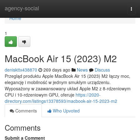
Home
agency-social
Togg
navi
Home
1
MacBook Air 15 (2023) M2
deniskttx438870
269 days ago
News
Discuss
Przegląd produktu Apple MacBook Air 15 (2023) M2 łączy moc,
elegancję i mobilność w jednym smukłym urządzeniu.
Wyposażony w zaawansowany układ Apple M2 z 8-rdzeniowym
CPU i 10-rdzeniowym GPU, oferuje
https://2020-
directory.com/listings13378593/macbook-air-15-2023-m2
Comments
Who Upvoted
Comments
Submit a Comment