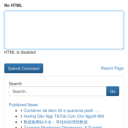
No HTML
HTML is disabled
Report Page
Search
Go
Published News
1
Container da dieci 20 e quaranta piedi - ...
1
Hướng Dẫn Nạp TikTok Coin Cho Người Mới
1
数据集网站大全：寻找你的理想数据
1
Zoomers Mushroom Dispensary: A Trusted