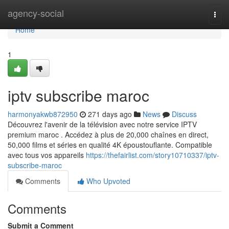
Home
agency-social
Togg
navi
Home
1
iptv subscribe maroc
harmonyakwb872950
271 days ago
News
Discuss
Découvrez l'avenir de la télévision avec notre service IPTV
premium maroc . Accédez à plus de 20,000 chaînes en direct,
50,000 films et séries en qualité 4K époustouflante. Compatible
avec tous vos appareils
https://thefairlist.com/story10710337/iptv-
subscribe-maroc
Comments
Who Upvoted
Comments
Submit a Comment