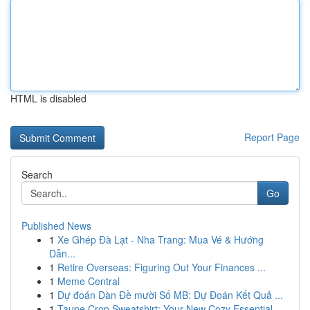
HTML is disabled
Report Page
Search
Go
Published News
1
Xe Ghép Đà Lạt - Nha Trang: Mua Vé & Hướng
Dẫn...
1
Retire Overseas: Figuring Out Your Finances ...
1
Meme Central
1
Dự đoán Dàn Đề mười Số MB: Dự Đoán Kết Quả ...
1
Taupe Crop Sweatshirt: Your New Cozy Essential