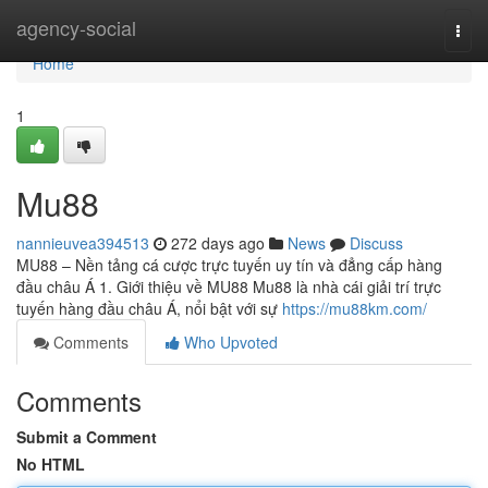
Home
agency-social
Togg
navi
Home
1
Mu88
nannieuvea394513
272 days ago
News
Discuss
MU88 – Nền tảng cá cược trực tuyến uy tín và đẳng cấp hàng
đầu châu Á 1. Giới thiệu về MU88 Mu88 là nhà cái giải trí trực
tuyến hàng đầu châu Á, nổi bật với sự
https://mu88km.com/
Comments
Who Upvoted
Comments
Submit a Comment
No HTML