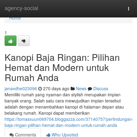
Home
agency-social
Togg
navi
Home
1
Kanopi Baja Ringan: Pilihan
Hemat dan Modern untuk
Rumah Anda
janavdhe023096
270 days ago
News
Discuss
Memiliki rumah yang nyaman dan stylish merupakan impian
banyak orang. Salah satu cara mewujudkan impian tersebut
adalah dengan menambahkan kanopi di halaman depan atau
belakang rumah. Kanopi dapat memberikan
https://tomasxuun069704.bloggazza.com/37140757/perlindungan-
baja-ringan-pilihan-hemat-dan-modern-untuk-rumah-anda
Comments
Who Upvoted