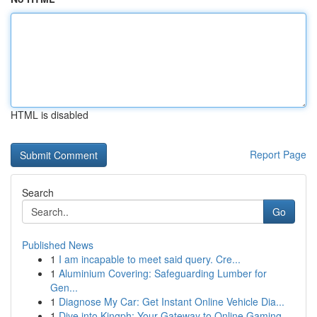
HTML is disabled
Report Page
Search
Go
Published News
1
I am incapable to meet said query. Cre...
1
Aluminium Covering: Safeguarding Lumber for
Gen...
1
Diagnose My Car: Get Instant Online Vehicle Dia...
1
Dive into Kingph: Your Gateway to Online Gaming