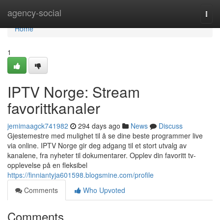
Home
agency-social
Togg
navi
Home
1
IPTV Norge: Stream
favorittkanaler
jemimaagck741982
294 days ago
News
Discuss
Gjestemestre med mulighet til å se dine beste programmer live
via online. IPTV Norge gir deg adgang til et stort utvalg av
kanalene, fra nyheter til dokumentarer. Opplev din favoritt tv-
opplevelse på en fleksibel
https://finniantyja601598.blogsmine.com/profile
Comments
Who Upvoted
Comments