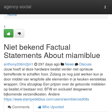
Home
agency-social
Togg
navi
Home
1
Niet bekend Factual
Statements About miamiblue
anthony206m2jm1
297 days ago
News
Discuss
Jouw hoeft al deze hardware beslist verder niet opnieuw
betreffende te schaffen hoor. Zolang ze nog juist werken kun je
door middel van wrapfolie alle elementen in je keuken eersteklas
wrappen. Ons afzuigkap Een prijzen over de getoonde middelen
op beslist.nl bestaan incl. BTW en exclusief desgewenst
bijkomende verzendkosten. Andere
https://www.stampedeblue.com/users/wombleroed08s
Comments
Who Upvoted