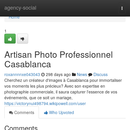
Home
agency-social
Togg
navi
Home
1
Artisan Photo Professionnel
Casablanca
roxannnnxe043043
298 days ago
News
Discuss
Cherchez un créateur d'images à Casablanca pour immortaliser
vos moments les plus précieux? Avec son expertise en
photographie commerciale, il saura capturer l'essence de vos
événements, que ce soit un mariage,
https://victorynui498794.wikipowell.com/user
Comments
Who Upvoted
Comments