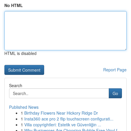
No HTML
HTML is disabled
Report Page
Search
Go
Published News
1
Birthday Flowers Near Hickory Ridge Dr
1
Insta360 ace pro 2 flip touchscreen configurati...
1
Villa copyrightleri: Estetik ve Güvenliğin ...
1
Why Businesses Are Choosing Bubble Free Vinyl f...