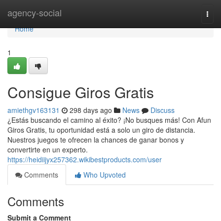
Home
agency-social
Togg
navi
Home
1
Consigue Giros Gratis
amiethgv163131
298 days ago
News
Discuss
¿Estás buscando el camino al éxito? ¡No busques más! Con Afun
Giros Gratis, tu oportunidad está a solo un giro de distancia.
Nuestros juegos te ofrecen la chances de ganar bonos y
convertirte en un experto.
https://heidiijyx257362.wikibestproducts.com/user
Comments
Who Upvoted
Comments
Submit a Comment