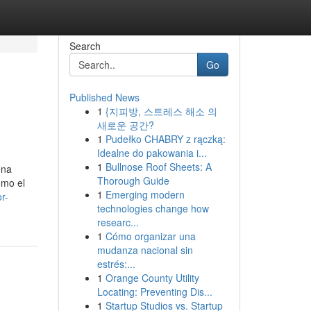
Search
Go
Published News
1
{지피방, 스트레스 해소 의
새로운 공간?
1
Pudełko CHABRY z rączką:
Idealne do pakowania i...
1
Bullnose Roof Sheets: A
una
Thorough Guide
omo el
1
Emerging modern
r-
technologies change how
researc...
1
Cómo organizar una
mudanza nacional sin
estrés:...
1
Orange County Utility
Locating: Preventing Dis...
1
Startup Studios vs. Startup