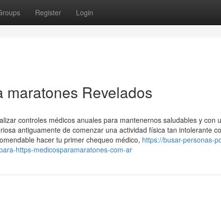
Groups
Register
Login
a maratones Revelados
ealizar controles médicos anuales para mantenernos saludables y con 
riosa antiguamente de comenzar una actividad física tan intolerante c
comendable hacer tu primer chequeo médico,
https://busar-personas-po
para-https-medicosparamaratones-com-ar