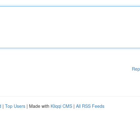
Rep
d
|
Top Users
| Made with
Kliqqi CMS
|
All RSS Feeds