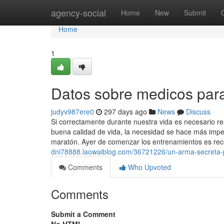
Home
agency-social
Home
New
Submit
Home
1
Datos sobre medicos par
judyv987ere0
297 days ago
News
Discuss
Si correctamente durante nuestra vida es necesario r
buena calidad de vida, la necesidad se hace más impe
maratón. Ayer de comenzar los entrenamientos es re
dni78888.laowaiblog.com/36721226/un-arma-secreta-
Comments
Who Upvoted
Comments
Submit a Comment