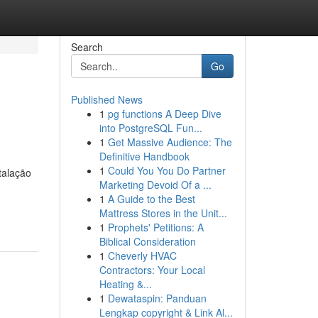
Search
Go
Published News
1
pg functions A Deep Dive
into PostgreSQL Fun...
1
Get Massive Audience: The
Definitive Handbook
1
Could You You Do Partner
talação
Marketing Devoid Of a ...
1
A Guide to the Best
Mattress Stores in the Unit...
1
Prophets' Petitions: A
Biblical Consideration
1
Cheverly HVAC
Contractors: Your Local
Heating &...
1
Dewataspin: Panduan
Lengkap copyright & Link Al...