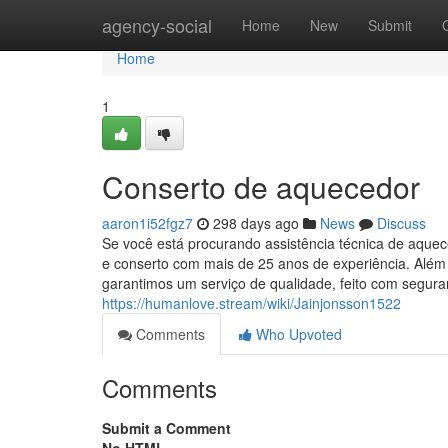
Home
agency-social
Home
New
Submit
Home
1
Conserto de aquecedor
aaron1i52fgz7
298 days ago
News
Discuss
Se você está procurando assistência técnica de aquec
e conserto com mais de 25 anos de experiência. Além 
garantimos um serviço de qualidade, feito com segur
https://humanlove.stream/wiki/Jainjonsson1522
Comments
Who Upvoted
Comments
Submit a Comment