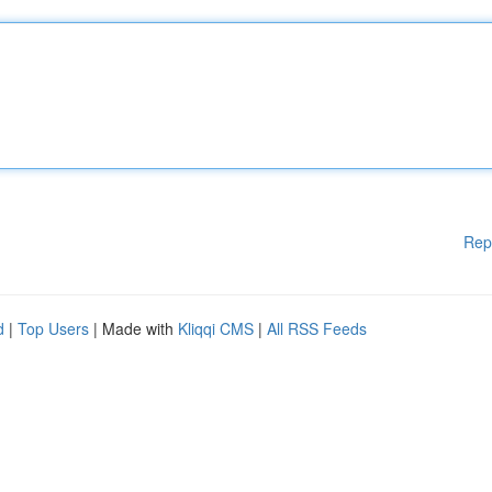
Rep
d
|
Top Users
| Made with
Kliqqi CMS
|
All RSS Feeds