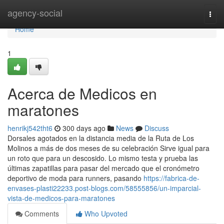
Home
agency-social
Togg
navi
Home
1
Acerca de Medicos en
maratones
henrikj542tht6
300 days ago
News
Discuss
Dorsales agotados en la distancia media de la Ruta de Los
Molinos a más de dos meses de su celebración Sirve igual para
un roto que para un descosido. Lo mismo testa y prueba las
últimas zapatillas para pasar del mercado que el cronómetro
deportivo de moda para runners, pasando
https://fabrica-de-
envases-plasti22233.post-blogs.com/58555856/un-imparcial-
vista-de-medicos-para-maratones
Comments
Who Upvoted