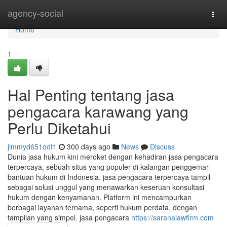
Home
agency-social
Togg
navi
Home
1
Hal Penting tentang jasa
pengacara karawang yang
Perlu Diketahui
jimmyd651odf1
300 days ago
News
Discuss
Dunia jasa hukum kini meroket dengan kehadiran jasa pengacara
terpercaya, sebuah situs yang populer di kalangan penggemar
bantuan hukum di Indonesia. jasa pengacara terpercaya tampil
sebagai solusi unggul yang menawarkan keseruan konsultasi
hukum dengan kenyamanan. Platform ini mencampurkan
berbagai layanan ternama, seperti hukum perdata, dengan
tampilan yang simpel. jasa pengacara
https://saranalawfirm.com