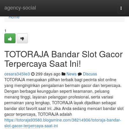
Home
agency-social
Togg
navi
Home
1
TOTORAJA Bandar Slot Gacor
Terpercaya Saat Ini!
cesara345lie3
299 days ago
News
Discuss
TOTORAJA merupakan pilihan terbaik bagi pecinta slot online
yang menginginkan pengalaman bermain gacor dan terpercaya.
Dengan berbagai keunggulan seperti keamanan, peluang
menang tinggi, layanan pelanggan profesional, serta variasi
permainan yang lengkap, TOTORAJA layak dijadikan sebagai
bandar slot favorit saat ini. Jika Anda sedang mencari bandar slot
gacor terpercaya, TOTORAJA adalah
https://totoraja93580.blogsmine.com/38214906/totoraja-bandar-
slot-gacor-terpercaya-saat-ini