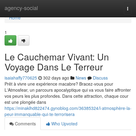
Home
agency-social
Togg
navi
Home
1
Le Cauchemar Vivant: Un
Voyage Dans Le Terreur
isaiahaffy770625
302 days ago
News
Discuss
Prêt à vivre une expérience macabre? Bracez-vous pour
L'Atmosfear, un parcours apocalyptique qui va vous faire affronter
vos peurs les plus profondes. Dans cette attraction, chaque cour
est une plongée dans
https://minaklhd822474.gynoblog.com/36385324/l-atmosphère-la-
peur-immanquable-qui-te-terrorisera
Comments
Who Upvoted