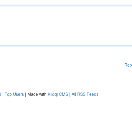
Rep
d
|
Top Users
| Made with
Kliqqi CMS
|
All RSS Feeds