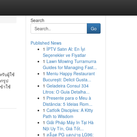
Search
Go
Published News
1
İPTV Satın Al: En İyi
Seçenekler ve Fiyatlar
1
Lawn Mowing Turramurra
Guides for Managing Fast...
1
Meniu Happy Restaurant
ับผู้ใช้
București: Delicii Gusta...
อกรูป
1
Geladeira Consul 334
ข้าใช้
Litros: O Guia Detalha...
1
Presente para o Meu à
Distância: 5 Ideias Rom...
1
Catfolk Disciples: A Kitty
Path to Wisdom
1
Giải Pháp Máy In Tại Hà
Nội Uy Tín, Giá Tốt...
1
สล็อต PG แตกง่าย LG96: