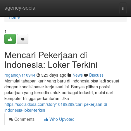
Home
agency-social
Togg
navi
Home
1
Mencari Pekerjaan di
Indonesia: Loker Terkini
reganiojv110944
325 days ago
News
Discuss
Memulai tahapan karir yang baru di Indonesia bisa jadi sesuai
dengan kondisi pasar kerja saat ini. Banyak pilihan posisi
pekerjaan yang tersedia untuk berbagai industri, mulai dari
komputer hingga perkantoran. Jika
https://socialdosa.com/story10199299/cari-pekerjaan-di-
indonesia-loker-terkini
Comments
Who Upvoted