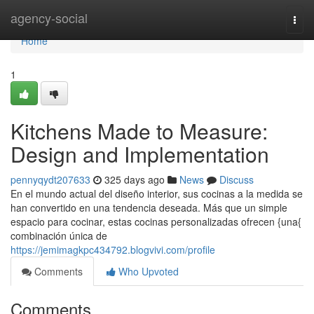
Home
agency-social
Togg
navi
Home
1
Kitchens Made to Measure:
Design and Implementation
pennyqydt207633
325 days ago
News
Discuss
En el mundo actual del diseño interior, sus cocinas a la medida se
han convertido en una tendencia deseada. Más que un simple
espacio para cocinar, estas cocinas personalizadas ofrecen {una{
combinación única de
https://jemimagkpc434792.blogvivi.com/profile
Comments
Who Upvoted
Comments